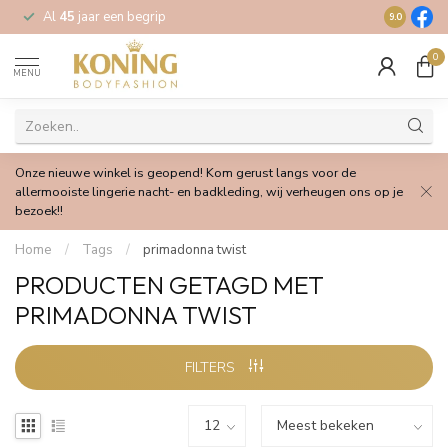
Al
45
jaar een begrip
Gratis
verz
9.0
0
MENU
Onze nieuwe winkel is geopend! Kom gerust langs voor de
allermooiste lingerie nacht- en badkleding, wij verheugen ons op je
bezoek!!
Home
/
Tags
/
primadonna twist
PRODUCTEN GETAGD MET
PRIMADONNA TWIST
FILTERS