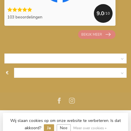
9.0
/10
103 beoordelingen
BEKIJK MEER
€
Wij slaan cookies op om onze website te verbeteren. Is dat
akkoord?
Ja
Nee
Meer over cookies »