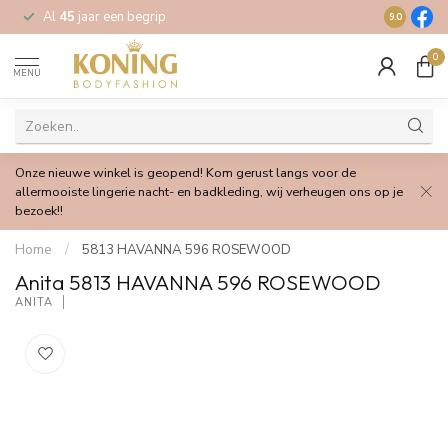
Al
45
jaar een begrip
Gratis
verz
9.0
0
MENU
Onze nieuwe winkel is geopend! Kom gerust langs voor de
allermooiste lingerie nacht- en badkleding, wij verheugen ons op je
bezoek!!
Home
/
5813 HAVANNA 596 ROSEWOOD
Anita 5813 HAVANNA 596 ROSEWOOD
ANITA