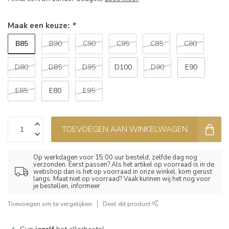
Maak een keuze:
*
B85
B90
C90
C95
C85
C80
D80
D85
D95
D100
D90
E90
E85
E80
E95
TOEVOEGEN AAN WINKELWAGEN
Op werkdagen voor 15:00 uur besteld, zelfde dag nog
verzonden. Eerst passen? Als het artikel op voorraad is in de
webshop dan is het op voorraad in onze winkel, kom gerust
langs. Maat niet op voorraad? Vaak kunnen wij het nog voor
je bestellen, informeer
Toevoegen om te vergelijken
Deel dit product