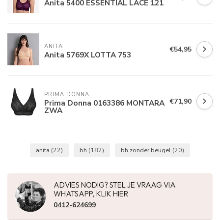
Anita 5400 ESSENTIAL LACE 121
ANITA
€54,95
Anita 5769X LOTTA 753
PRIMA DONNA
€71,90
Prima Donna 0163386 MONTARA
ZWA
anita
(22)
bh
(182)
bh zonder beugel
(20)
ADVIES NODIG? STEL JE VRAAG VIA
WHATSAPP, KLIK HIER
0412-624699