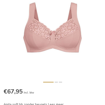
€67,95
Incl. btw
Anita soft bh zonder beugels
Lees meer
.