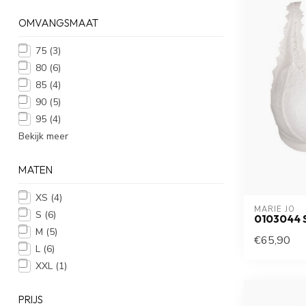
OMVANGSMAAT
75
(3)
80
(6)
85
(4)
90
(5)
95
(4)
Bekijk meer
MATEN
XS
(4)
MARIE JO
S
(6)
0103044 
M
(5)
€65,90
L
(6)
XXL
(1)
PRIJS