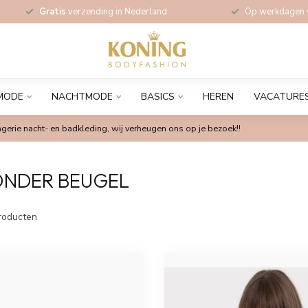
Gratis
verzending in Nederland
Op werkdagen
MODE
NACHTMODE
BASICS
HEREN
VACATURE
gerie nacht- en badkleding, wij verheugen ons op je bezoek!!
ONDER BEUGEL
roducten