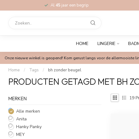
Al
45
jaar een begrip
HOME
LINGERIE
BAD
Onze nieuwe winkel is geopend! Kom gerust langs voor de allermooiste lin
Home
/
Tags
/
bh zonder beugel
PRODUCTEN GETAGD MET BH Z
19
P
MERKEN
Alle merken
Anita
Hanky Panky
MEY