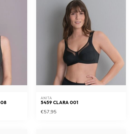
ANITA
408
5459 CLARA 001
€57,95