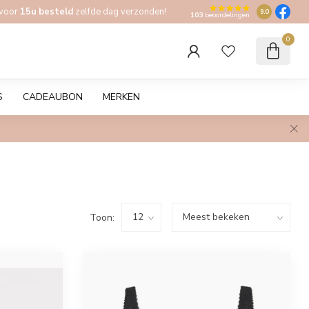
 voor
15u besteld
zelfde dag verzonden!
9.0
103
beoordelingen
0
S
CADEAUBON
MERKEN
Toon: