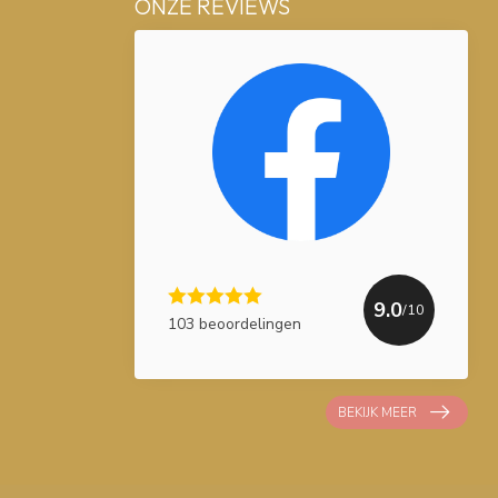
ONZE REVIEWS
9.0
/10
103 beoordelingen
BEKIJK MEER