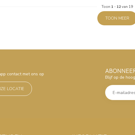
Toon
1
-
12
van 19
TOON MEER
ABONNEER
sapp contact met ons op
Blijf op de hoo
NZE LOCATIE