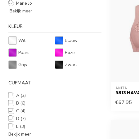
Marie Jo
Bekijk meer
KLEUR
Wit
Blauw
Paars
Roze
Grijs
Zwart
CUPMAAT
ANITA
5813 HA
A
(2)
€67,95
B
(6)
C
(4)
D
(7)
E
(3)
Bekijk meer