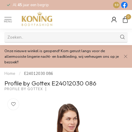
Al
45
jaar een begrip
Gratis
verz
9.0
0
MENU
Onze nieuwe winkel is geopend! Kom gerust langs voor de
allermooiste lingerie nacht- en badkleding, wij verheugen ons op je
bezoek!!
Home
/
E24012030 086
Profile by Gottex E24012030 086
PROFILE BY GOTTEX