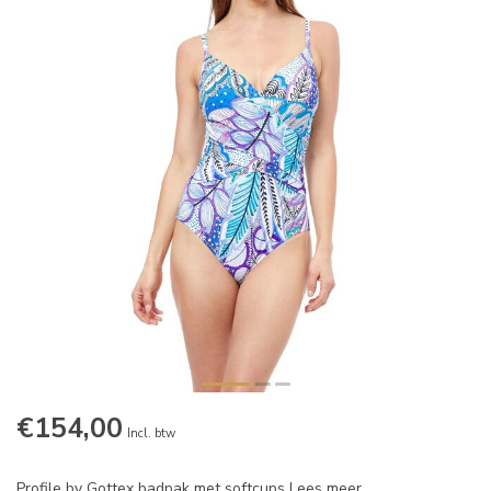
€154,00
Incl. btw
Profile by Gottex badpak met softcups
Lees meer
.