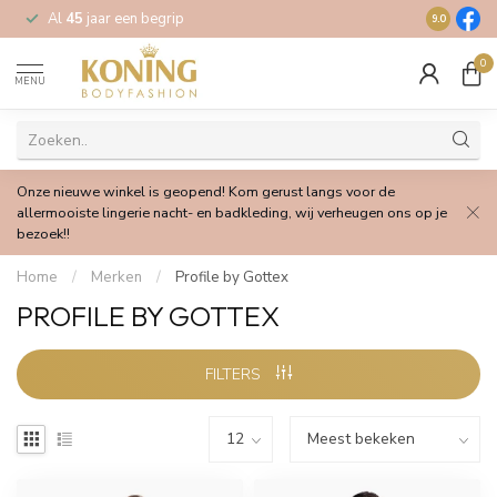
Al
45
jaar een begrip
Gratis
verz
9.0
0
MENU
Onze nieuwe winkel is geopend! Kom gerust langs voor de
allermooiste lingerie nacht- en badkleding, wij verheugen ons op je
bezoek!!
Home
/
Merken
/
Profile by Gottex
PROFILE BY GOTTEX
FILTERS