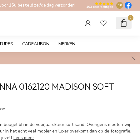
 voor
15u besteld
zelfde dag verzonden!
9.0
103
beoordelingen
0
TURES
CADEAUBON
MERKEN
NNA 0162120 MADISON SOFT
 btw
 beugel bh in de voorjaarskleur soft sand. Overigens moeten wij
r in het echt veel mooier en luxer overkomt dan op de fotografie.
 jezelf
Lees meer
.