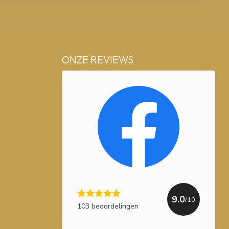
ONZE REVIEWS
9.0
/10
103 beoordelingen