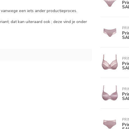
Pr
SA
t vanwege een iets ander productieproces.
ant; dat kan uiteraard ook ; deze vind je onder
PR
Pr
SA
PR
Pr
SA
PR
Pr
SA
PR
Pr
SA