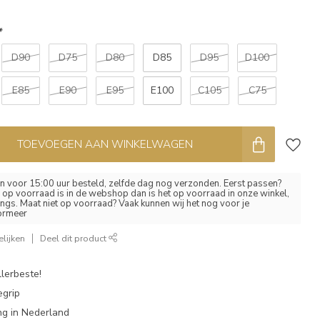
*
D90
D75
D80
D85
D95
D100
E85
E90
E95
E100
C105
C75
TOEVOEGEN AAN WINKELWAGEN
 voor 15:00 uur besteld, zelfde dag nog verzonden. Eerst passen?
el op voorraad is in de webshop dan is het op voorraad in onze winkel,
ngs. Maat niet op voorraad? Vaak kunnen wij het nog voor je
formeer
lijken
Deel dit product
lerbeste!
egrip
g in Nederland