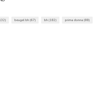
132)
beugel bh
(67)
bh
(182)
prima donna
(88)