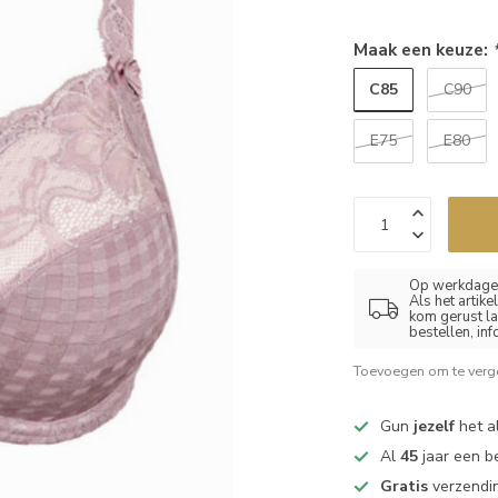
Maak een keuze:
C85
C90
E75
E80
Op werkdagen
Als het artik
kom gerust la
bestellen, in
Toevoegen om te verge
Gun
jezelf
het al
Al
45
jaar een b
Gratis
verzendin