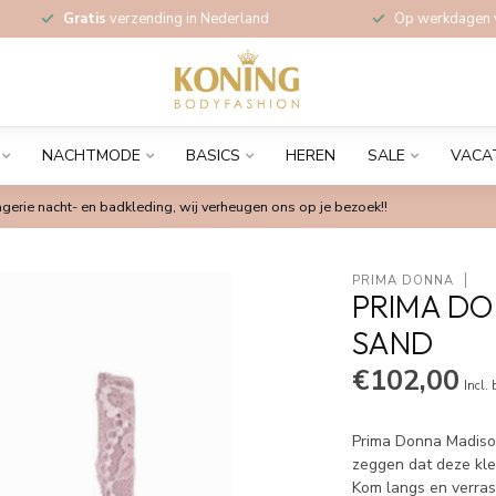
Gratis
verzending in Nederland
Op werkdagen
NACHTMODE
BASICS
HEREN
SALE
VACA
gerie nacht- en badkleding, wij verheugen ons op je bezoek!!
PRIMA DONNA
PRIMA DO
SAND
€102,00
Incl.
Prima Donna Madison
zeggen dat deze kleu
Kom langs en verras