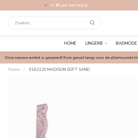
Al
45
jaar een begrip
HOME
LINGERIE
BADMODE
Onze nieuwe winkel is geopend! Kom gerust langs voor de allermooiste lin
Home
/
0162120 MADISON SOFT SAND