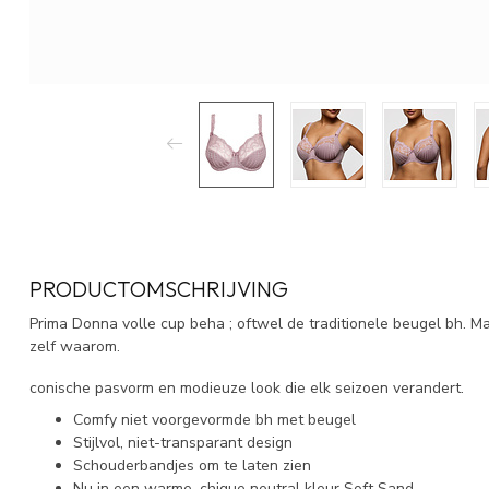
PRODUCTOMSCHRIJVING
Prima Donna volle cup beha ; oftwel de traditionele beugel bh. M
zelf waarom.
conische pasvorm en modieuze look die elk seizoen verandert.
Comfy niet voorgevormde bh met beugel
Stijlvol, niet-transparant design
Schouderbandjes om te laten zien
Nu in een warme, chique neutral kleur Soft Sand