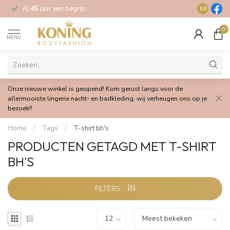
Al
45
jaar een begrip
Gratis
verz
9.0
0
MENU
Onze nieuwe winkel is geopend! Kom gerust langs voor de
allermooiste lingerie nacht- en badkleding, wij verheugen ons op je
bezoek!!
Home
/
Tags
/
T-shirt bh's
PRODUCTEN GETAGD MET T-SHIRT
BH'S
FILTERS