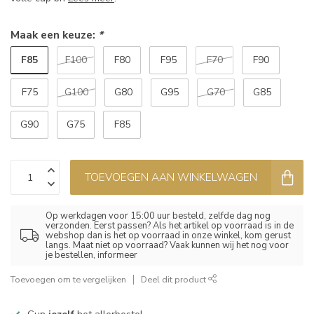
Maak een keuze:
*
F85
F100
F80
F95
F70
F90
F75
G100
G80
G95
G70
G85
G90
G75
F85
TOEVOEGEN AAN WINKELWAGEN
Op werkdagen voor 15:00 uur besteld, zelfde dag nog
verzonden. Eerst passen? Als het artikel op voorraad is in de
webshop dan is het op voorraad in onze winkel, kom gerust
langs. Maat niet op voorraad? Vaak kunnen wij het nog voor
je bestellen, informeer
Toevoegen om te vergelijken
Deel dit product