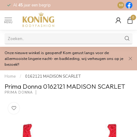
Al
45
jaar een begrip
Gratis
verz
9.0
0
MENU
Onze nieuwe winkel is geopend! Kom gerust langs voor de
allermooiste lingerie nacht- en badkleding, wij verheugen ons op je
bezoek!!
Home
/
0162121 MADISON SCARLET
Prima Donna 0162121 MADISON SCARLET
PRIMA DONNA