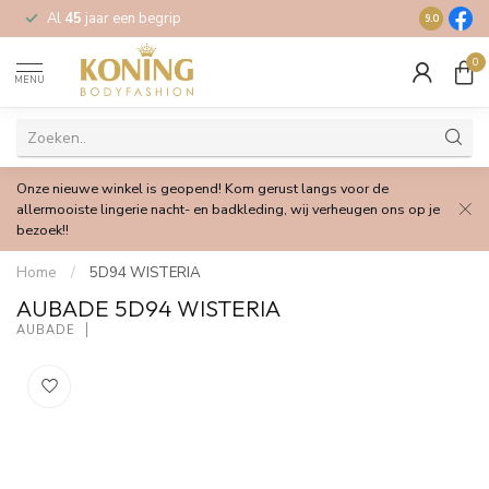
Al
45
jaar een begrip
Gratis
verz
9.0
0
MENU
Onze nieuwe winkel is geopend! Kom gerust langs voor de
allermooiste lingerie nacht- en badkleding, wij verheugen ons op je
bezoek!!
Home
/
5D94 WISTERIA
AUBADE 5D94 WISTERIA
AUBADE