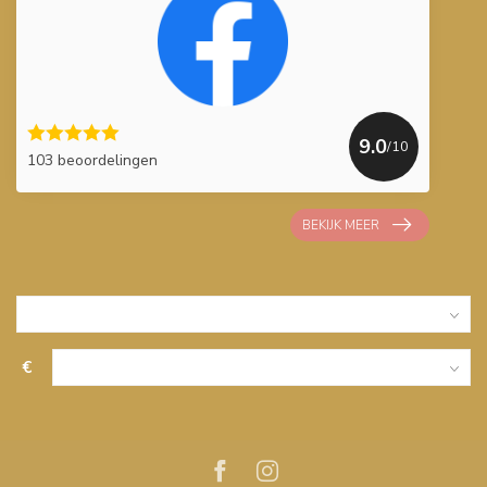
9.0
/10
103 beoordelingen
BEKIJK MEER
€