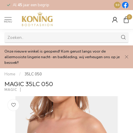
Al
45
jaar een begrip
Gratis
verz
9.0
0
MENU
Onze nieuwe winkel is geopend! Kom gerust langs voor de
allermooiste lingerie nacht- en badkleding, wij verheugen ons op je
bezoek!!
Home
/
35LC 050
MAGIC 35LC 050
MAGIC