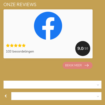
ONZE REVIEWS
9.0
/10
103 beoordelingen
BEKIJK MEER
€