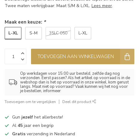
Twee maten verkrijgbaar: Maat S/M & L/XL.
Lees meer
.
Maak een keuze:
*
L-XL
S-M
35LC 050
L-XL
TOEVOEGEN AAN WINKELWAGEN
Op werkdagen voor 15:00 uur besteld, zelfde dag nog
verzonden. Eerst passen? Als het artikel op voorraad is in de
webshop dan is het op voorraad in onze winkel, kom gerust
langs. Maat niet op voorraad? Vaak kunnen wij het nog voor
je bestellen, informeer
Toevoegen om te vergelijken
Deel dit product
Gun
jezelf
het allerbeste!
Al
45
jaar een begrip
Gratis
verzending in Nederland