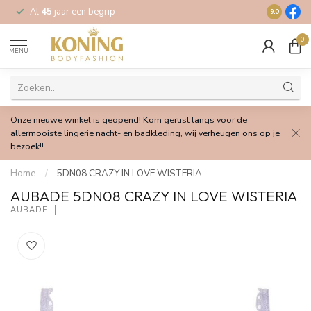
Al
45
jaar een begrip
Gratis
verz
9.0
0
MENU
Onze nieuwe winkel is geopend! Kom gerust langs voor de
allermooiste lingerie nacht- en badkleding, wij verheugen ons op je
bezoek!!
Home
/
5DN08 CRAZY IN LOVE WISTERIA
AUBADE 5DN08 CRAZY IN LOVE WISTERIA
AUBADE