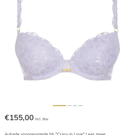
€155,00
Incl. btw
Aubade voorgevormde bh "Crazy in Love"
Lees meer
.