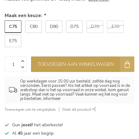
Maak een keuze:
*
C75
C80
D80
D75
D70
E70
E75
TOEVOEGEN AAN WINKELWAGEN
Op werkdagen voor 15:00 uur besteld, zelfde dag nog
verzonden. Eerst passen? Als het artikel op voorraad is in de
webshop dan is het op voorraad in onze winkel, kom gerust
langs. Maat niet op voorraad? Vaak kunnen wij het nog voor
je bestellen, informeer
Toevoegen om te vergelijken
Deel dit product
Gun
jezelf
het allerbeste!
Al
45
jaar een begrip