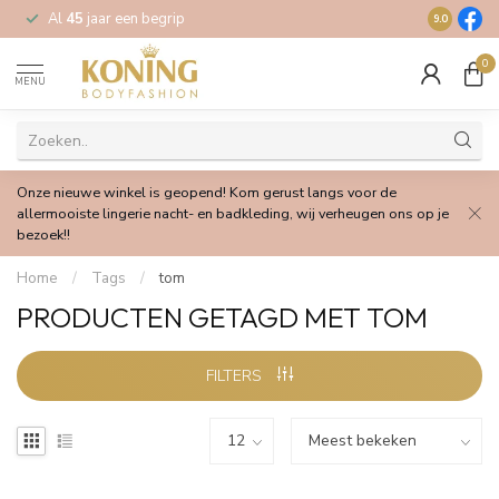
Al
45
jaar een begrip
Gratis
verz
9.0
0
MENU
Onze nieuwe winkel is geopend! Kom gerust langs voor de
allermooiste lingerie nacht- en badkleding, wij verheugen ons op je
bezoek!!
Home
/
Tags
/
tom
PRODUCTEN GETAGD MET TOM
FILTERS