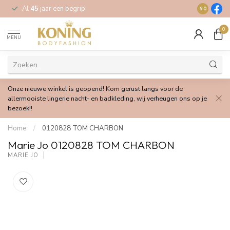
Al
45
jaar een begrip
Gratis
verz
9.0
0
MENU
Onze nieuwe winkel is geopend! Kom gerust langs voor de
allermooiste lingerie nacht- en badkleding, wij verheugen ons op je
bezoek!!
Home
/
0120828 TOM CHARBON
Marie Jo 0120828 TOM CHARBON
MARIE JO