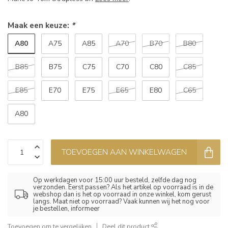
Maak een keuze:
*
A80
A75
A85
A70
B70
B80
B85
B75
C75
C70
C80
C85
E85
E70
E75
E65
E80
C65
A80
TOEVOEGEN AAN WINKELWAGEN
Op werkdagen voor 15:00 uur besteld, zelfde dag nog
verzonden. Eerst passen? Als het artikel op voorraad is in de
webshop dan is het op voorraad in onze winkel, kom gerust
langs. Maat niet op voorraad? Vaak kunnen wij het nog voor
je bestellen, informeer
Toevoegen om te vergelijken
Deel dit product