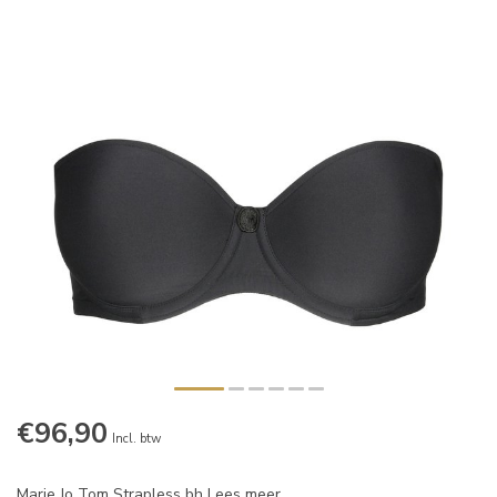
€96,90
Incl. btw
Marie Jo Tom Strapless bh
Lees meer
.