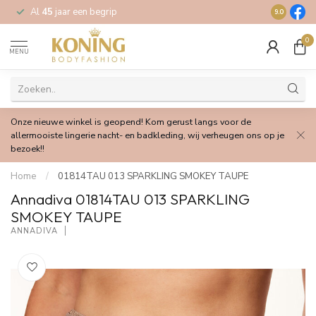
Al
45
jaar een begrip
Gratis
verz
9.0
0
MENU
Onze nieuwe winkel is geopend! Kom gerust langs voor de
allermooiste lingerie nacht- en badkleding, wij verheugen ons op je
bezoek!!
Home
/
01814TAU 013 SPARKLING SMOKEY TAUPE
Annadiva 01814TAU 013 SPARKLING
SMOKEY TAUPE
ANNADIVA