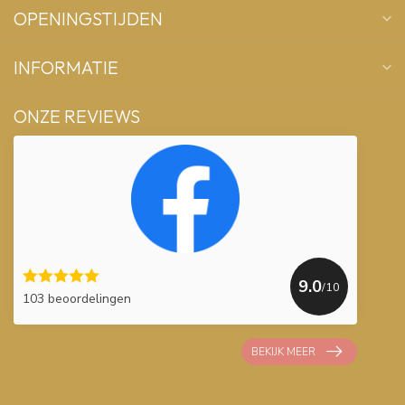
OPENINGSTIJDEN
INFORMATIE
ONZE REVIEWS
9.0
/10
103 beoordelingen
BEKIJK MEER