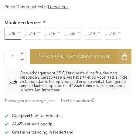
Prima Donna tailleslip
Lees meer
.
Maak een keuze:
*
46
44
48
50
42
40
TOEVOEGEN AAN WINKELWAGEN
Op werkdagen voor 15:00 uur besteld, zelfde dag nog
verzonden. Eerst passen? Als het artikel op voorraad is in de
webshop dan is het op voorraad in onze winkel, kom gerust
langs. Maat niet op voorraad? Vaak kunnen wij het nog voor
je bestellen, informeer
Toevoegen om te vergelijken
Deel dit product
Gun
jezelf
het allerbeste!
Al
45
jaar een begrip
Gratis
verzending in Nederland