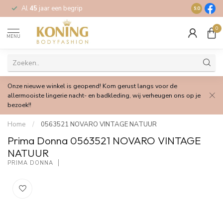
Al
45
jaar een begrip
Gratis
verz
9.0
0
MENU
Onze nieuwe winkel is geopend! Kom gerust langs voor de
allermooiste lingerie nacht- en badkleding, wij verheugen ons op je
bezoek!!
Home
/
0563521 NOVARO VINTAGE NATUUR
Prima Donna 0563521 NOVARO VINTAGE
NATUUR
PRIMA DONNA