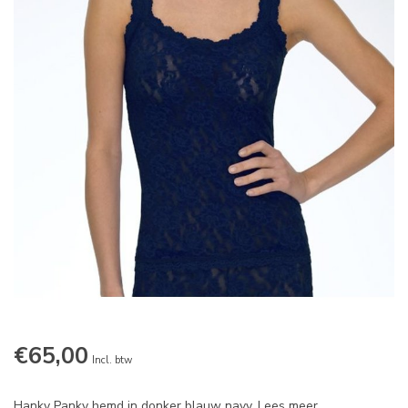
€65,00
Incl. btw
Hanky Panky hemd in donker blauw navy.
Lees meer
.