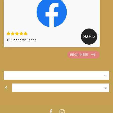
9.0
/10
103 beoordelingen
BEKIJK MEER
€