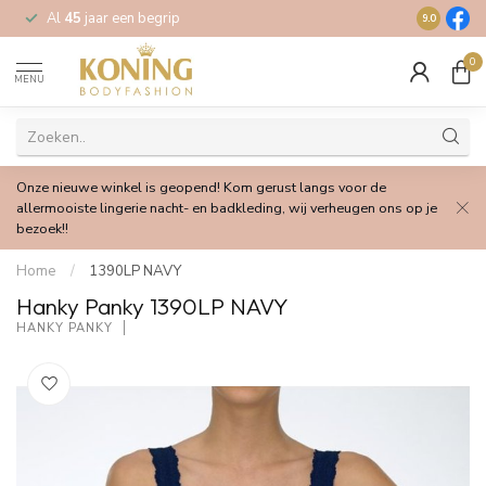
Al
45
jaar een begrip
Gratis
verz
9.0
0
MENU
Onze nieuwe winkel is geopend! Kom gerust langs voor de
allermooiste lingerie nacht- en badkleding, wij verheugen ons op je
bezoek!!
Home
/
1390LP NAVY
Hanky Panky 1390LP NAVY
HANKY PANKY