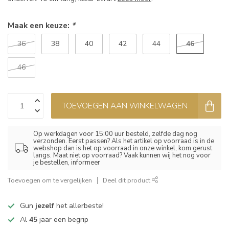
Maak een keuze:
*
46
36
38
40
42
44
46
TOEVOEGEN AAN WINKELWAGEN
Op werkdagen voor 15:00 uur besteld, zelfde dag nog
verzonden. Eerst passen? Als het artikel op voorraad is in de
webshop dan is het op voorraad in onze winkel, kom gerust
langs. Maat niet op voorraad? Vaak kunnen wij het nog voor
je bestellen, informeer
Toevoegen om te vergelijken
Deel dit product
Gun
jezelf
het allerbeste!
Al
45
jaar een begrip