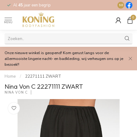
Al
45
jaar een begrip
Gratis
verz
9.0
0
MENU
Onze nieuwe winkel is geopend! Kom gerust langs voor de
allermooiste lingerie nacht- en badkleding, wij verheugen ons op je
bezoek!!
Home
/
22271111 ZWART
Nina Von C 22271111 ZWART
NINA VON C