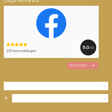
ONZE REVIEWS
9.0
/10
103 beoordelingen
BEKIJK MEER
€