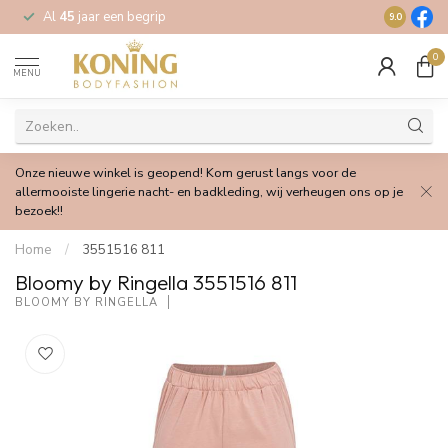
Al
45
jaar een begrip
Gratis
verz
9.0
0
MENU
Onze nieuwe winkel is geopend! Kom gerust langs voor de
allermooiste lingerie nacht- en badkleding, wij verheugen ons op je
bezoek!!
Home
/
3551516 811
Bloomy by Ringella 3551516 811
BLOOMY BY RINGELLA