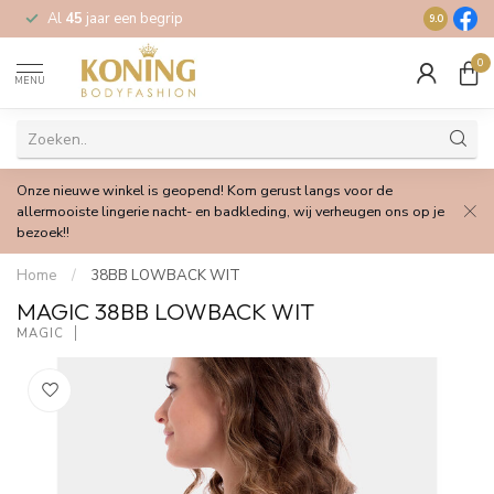
Al
45
jaar een begrip
Gratis
verz
9.0
0
MENU
Onze nieuwe winkel is geopend! Kom gerust langs voor de
allermooiste lingerie nacht- en badkleding, wij verheugen ons op je
bezoek!!
Home
/
38BB LOWBACK WIT
MAGIC 38BB LOWBACK WIT
MAGIC