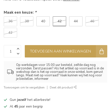
Maak een keuze:
*
42
36
38
40
44
46
42
TOEVOEGEN AAN WINKELWAGEN
Op werkdagen voor 15:00 uur besteld, zelfde dag nog
verzonden. Eerst passen? Als het artikel op voorraad is in de
webshop dan is het op voorraad in onze winkel, kom gerust
langs. Maat niet op voorraad? Vaak kunnen wij het nog voor
je bestellen, informeer
Toevoegen om te vergelijken
Deel dit product
Gun
jezelf
het allerbeste!
Al
45
jaar een begrip