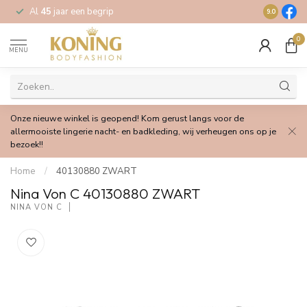
Al
45
jaar een begrip
Gratis
verz
9.0
0
MENU
Onze nieuwe winkel is geopend! Kom gerust langs voor de
allermooiste lingerie nacht- en badkleding, wij verheugen ons op je
bezoek!!
Home
/
40130880 ZWART
Nina Von C 40130880 ZWART
NINA VON C