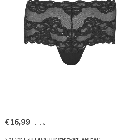
€16,99
Incl. btw
Nina Von C 40.130.880 Hipster zwart
Lees meer
.