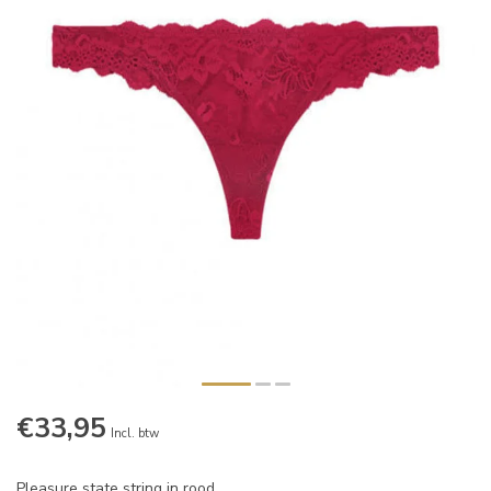
€33,95
Incl. btw
Pleasure state string in rood