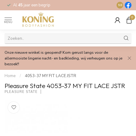
Al
45
jaar een begrip
Gratis
verz
9.0
0
MENU
Onze nieuwe winkel is geopend! Kom gerust langs voor de
allermooiste lingerie nacht- en badkleding, wij verheugen ons op je
bezoek!!
Home
/
4053-37 MY FIT LACE JSTR
Pleasure State 4053-37 MY FIT LACE JSTR
PLEASURE STATE