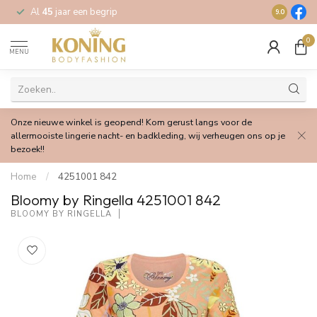
Al
45
jaar een begrip
Gratis
verz
9.0
0
MENU
Onze nieuwe winkel is geopend! Kom gerust langs voor de
allermooiste lingerie nacht- en badkleding, wij verheugen ons op je
bezoek!!
Home
/
4251001 842
Bloomy by Ringella 4251001 842
BLOOMY BY RINGELLA