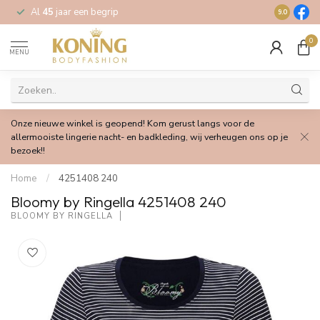
Al
45
jaar een begrip
Gratis
verz
9.0
0
MENU
Onze nieuwe winkel is geopend! Kom gerust langs voor de
allermooiste lingerie nacht- en badkleding, wij verheugen ons op je
bezoek!!
Home
/
4251408 240
Bloomy by Ringella 4251408 240
BLOOMY BY RINGELLA