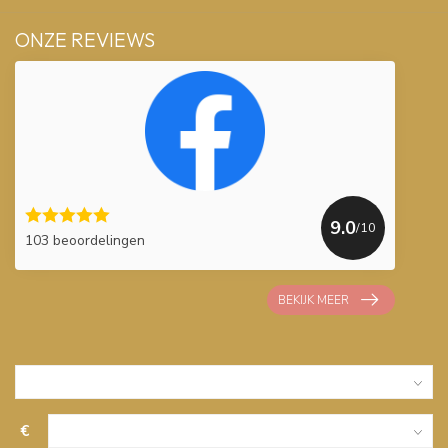
ONZE REVIEWS
9.0
/10
103 beoordelingen
BEKIJK MEER
€