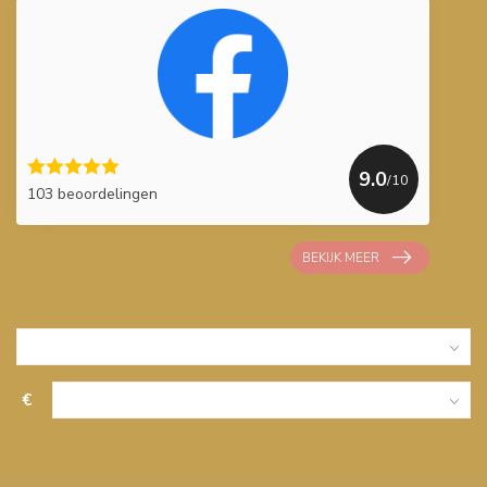
9.0
/10
103 beoordelingen
BEKIJK MEER
€