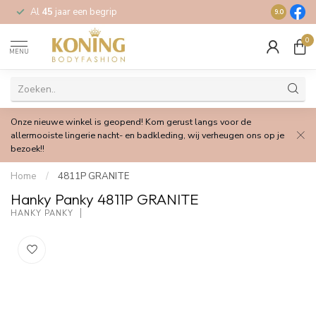
Al
45
jaar een begrip
Gratis
verz
9.0
0
MENU
Onze nieuwe winkel is geopend! Kom gerust langs voor de
allermooiste lingerie nacht- en badkleding, wij verheugen ons op je
bezoek!!
Home
/
4811P GRANITE
Hanky Panky 4811P GRANITE
HANKY PANKY