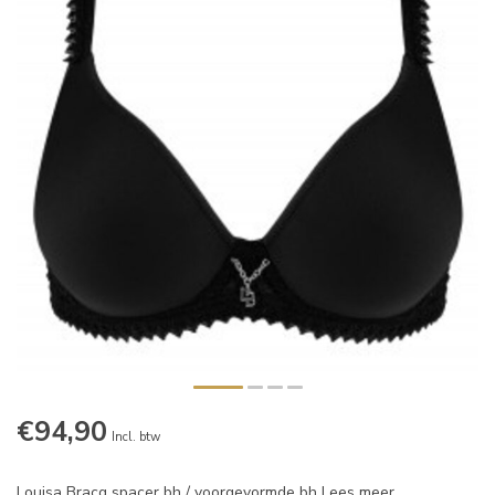
€94,90
Incl. btw
Louisa Bracq spacer bh / voorgevormde bh
Lees meer
.