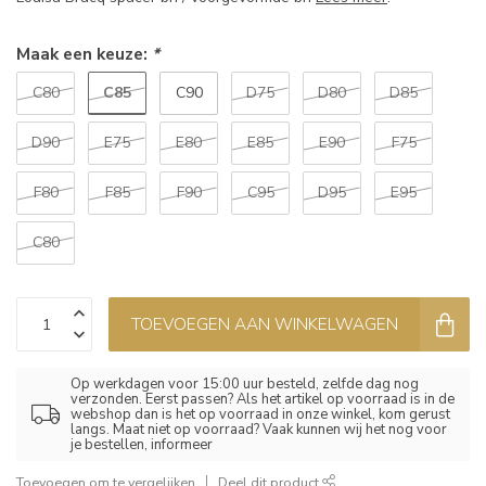
Maak een keuze:
*
C85
C80
C90
D75
D80
D85
D90
E75
E80
E85
E90
F75
F80
F85
F90
C95
D95
E95
C80
TOEVOEGEN AAN WINKELWAGEN
Op werkdagen voor 15:00 uur besteld, zelfde dag nog
verzonden. Eerst passen? Als het artikel op voorraad is in de
webshop dan is het op voorraad in onze winkel, kom gerust
langs. Maat niet op voorraad? Vaak kunnen wij het nog voor
je bestellen, informeer
Toevoegen om te vergelijken
Deel dit product