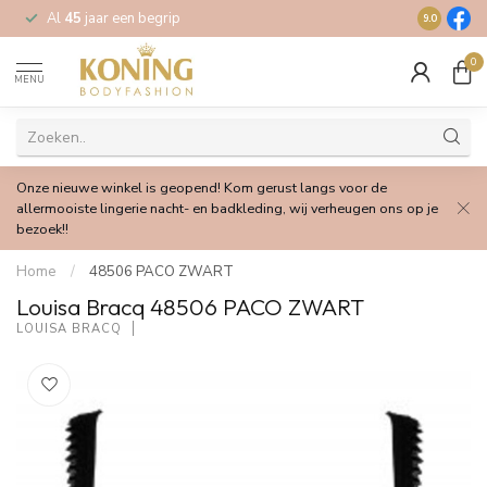
Al
45
jaar een begrip
Gratis
verz
9.0
0
MENU
Onze nieuwe winkel is geopend! Kom gerust langs voor de
allermooiste lingerie nacht- en badkleding, wij verheugen ons op je
bezoek!!
Home
/
48506 PACO ZWART
Louisa Bracq 48506 PACO ZWART
LOUISA BRACQ