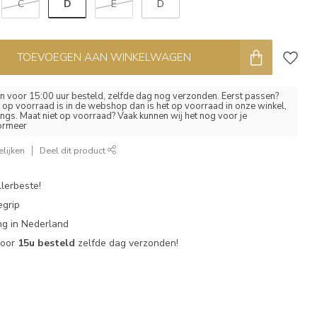
D
C
E
D
TOEVOEGEN AAN WINKELWAGEN
 voor 15:00 uur besteld, zelfde dag nog verzonden. Eerst passen?
el op voorraad is in de webshop dan is het op voorraad in onze winkel,
ngs. Maat niet op voorraad? Vaak kunnen wij het nog voor je
formeer
lijken
Deel dit product
lerbeste!
egrip
g in Nederland
voor
15u besteld
zelfde dag verzonden!