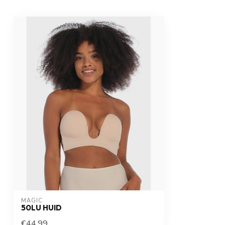
MAGIC
50LU HUID
€44,99