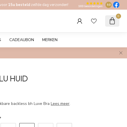
 voor
15u besteld
zelfde dag verzonden!
9.0
103
beoordelingen
0
S
CADEAUBON
MERKEN
LU HUID
w
ikbare backless bh Luve Bra
Lees meer
.
*