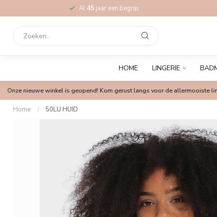
Al
45
jaar een begrip
HOME
LINGERIE
BAD
Onze nieuwe winkel is geopend! Kom gerust langs voor de allermooiste lin
Home
/
50LU HUID