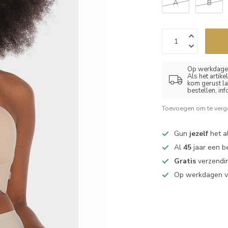
A
B
Op werkdagen
Als het artik
kom gerust la
bestellen, in
Toevoegen om te verge
Gun
jezelf
het al
Al
45
jaar een b
Gratis
verzendin
Op werkdagen 