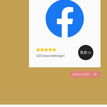
9.0
/10
103 beoordelingen
BEKIJK MEER