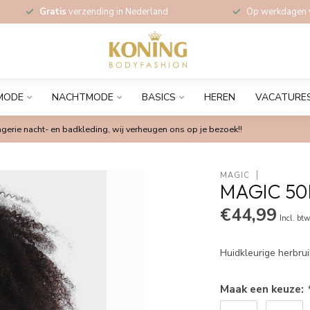
Gratis
verzending in Nederland
Op werkdagen
MODE
NACHTMODE
BASICS
HEREN
VACATURE
gerie nacht- en badkleding, wij verheugen ons op je bezoek!!
MAGIC
MAGIC 50
€44,99
Incl. bt
Huidkleurige herbru
Maak een keuze: