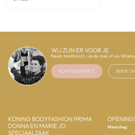
WIJ ZIJN ER VOOR JE
Neem telefonisch, via de mail of via What
KLANTENSERVICE
BEKIJK O
KONING BODYFASHION PRIMA
OPENING
DONNA EN MARIE JO
Maandag:
SPECIAALZAAK