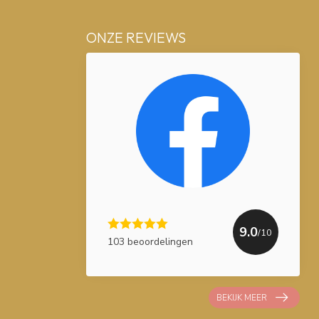
ONZE REVIEWS
9.0
/10
103 beoordelingen
BEKIJK MEER