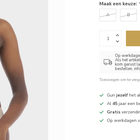
Maak een keuze:
A
B
Op werkdagen
Als het artik
kom gerust la
bestellen, in
Toevoegen om te verge
Gun
jezelf
het al
Al
45
jaar een b
Gratis
verzendin
Op werkdagen 