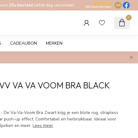
 voor
15u besteld
zelfde dag verzonden!
9.0
103
beoordelingen
0
S
CADEAUBON
MERKEN
VV VA VA VOOM BRA BLACK
w
 - De Va-Va-Voom Bra Zwart krijg je een blote rug, strapless
ar push-up effect. Comfortabel en herbruikbaar. Ideaal voor
iljurken en meer.
Lees meer
.