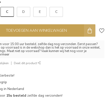
*
C
D
E
C
TOEVOEGEN AAN WINKELWAGEN
 voor 15:00 uur besteld, zelfde dag nog verzonden. Eerst passen?
el op voorraad is in de webshop dan is het op voorraad in onze winkel,
ngs. Maat niet op voorraad? Vaak kunnen wij het nog voor je
formeer
lijken
Deel dit product
lerbeste!
egrip
g in Nederland
voor
15u besteld
zelfde dag verzonden!