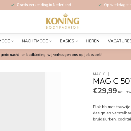
Gratis
verzending in Nederland
Op werkdagen
MODE
NACHTMODE
BASICS
HEREN
VACATURE
gerie nacht- en badkleding, wij verheugen ons op je bezoek!!
MAGIC
MAGIC 50
€29,99
Incl. bt
Plak bh met touwtje
design en verstelba
bruidsjurken, cockta