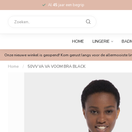
Al
45
jaar een begrip
HOME
LINGERIE
BAD
Onze nieuwe winkel is geopend! Kom gerust langs voor de allermooiste lin
Home
/
50VV VA VA VOOM BRA BLACK