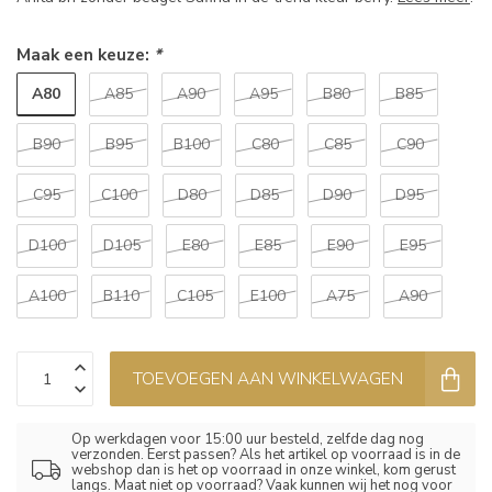
Maak een keuze:
*
A80
A85
A90
A95
B80
B85
B90
B95
B100
C80
C85
C90
C95
C100
D80
D85
D90
D95
D100
D105
E80
E85
E90
E95
A100
B110
C105
E100
A75
A90
TOEVOEGEN AAN WINKELWAGEN
Op werkdagen voor 15:00 uur besteld, zelfde dag nog
verzonden. Eerst passen? Als het artikel op voorraad is in de
webshop dan is het op voorraad in onze winkel, kom gerust
langs. Maat niet op voorraad? Vaak kunnen wij het nog voor