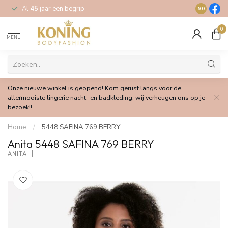
Al
45
jaar een begrip
Gratis
verz
9.0
0
MENU
Onze nieuwe winkel is geopend! Kom gerust langs voor de
allermooiste lingerie nacht- en badkleding, wij verheugen ons op je
bezoek!!
Home
/
5448 SAFINA 769 BERRY
Anita 5448 SAFINA 769 BERRY
ANITA