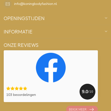
info@koningbodyfashion.nl
OPENINGSTIJDEN
INFORMATIE
ONZE REVIEWS
9.0
/10
103 beoordelingen
BEKIJK MEER