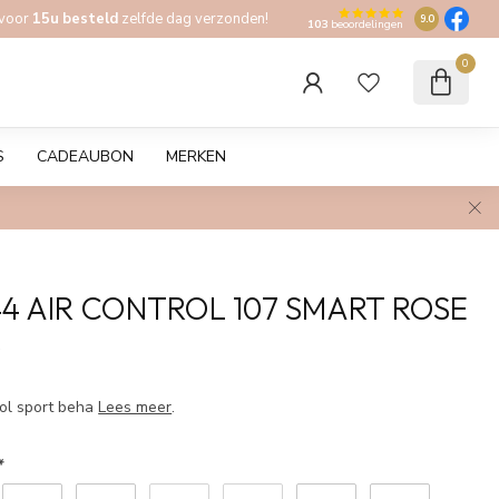
 voor
15u besteld
zelfde dag verzonden!
9.0
103
beoordelingen
0
S
CADEAUBON
MERKEN
44 AIR CONTROL 107 SMART ROSE
w
rol sport beha
Lees meer
.
*