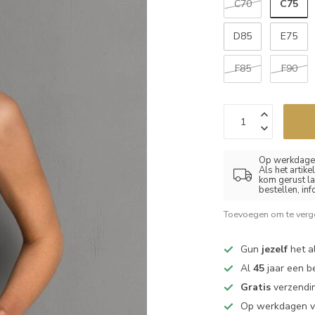
C75
C70
D85
E75
F85
F90
Op werkdagen
Als het artik
kom gerust la
bestellen, in
Toevoegen om te verge
Gun
jezelf
het al
Al
45
jaar een b
Gratis
verzendin
Op werkdagen 