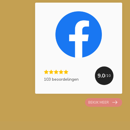
9.0
/10
103 beoordelingen
BEKIJK MEER