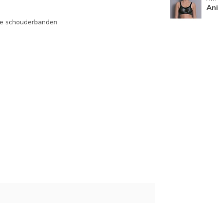
An
ste schouderbanden