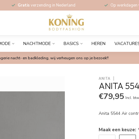
Gratis
verzending in Nederland
Op werkdagen
MODE
NACHTMODE
BASICS
HEREN
VACATURE
gerie nacht- en badkleding, wij verheugen ons op je bezoek!!
ANITA
ANITA 55
€79,95
Incl. bt
Anita 5544 Air cont
Maak een keuze: