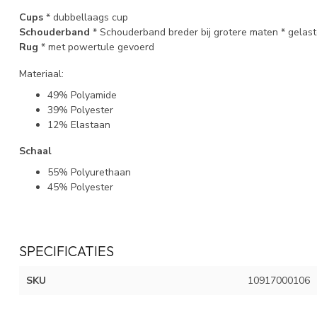
Cups
* dubbellaags cup
Schouderband
* Schouderband breder bij grotere maten * gela
Rug
* met powertule gevoerd
Materiaal:
49% Polyamide
39% Polyester
12% Elastaan
Schaal
55% Polyurethaan
45% Polyester
SPECIFICATIES
SKU
10917000106