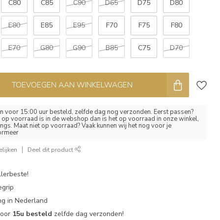
C80
C85
C90
D65
D75
D80
E80
E85
E95
F70
F75
F80
E70
G80
G90
B85
C75
D70
TOEVOEGEN AAN WINKELWAGEN
 voor 15:00 uur besteld, zelfde dag nog verzonden. Eerst passen?
el op voorraad is in de webshop dan is het op voorraad in onze winkel,
ngs. Maat niet op voorraad? Vaak kunnen wij het nog voor je
formeer
lijken
Deel dit product
lerbeste!
egrip
g in Nederland
voor
15u besteld
zelfde dag verzonden!