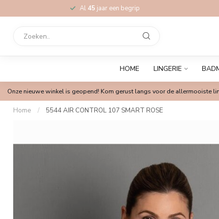
Al
45
jaar een begrip
HOME
LINGERIE
BAD
Onze nieuwe winkel is geopend! Kom gerust langs voor de allermooiste lin
Home
/
5544 AIR CONTROL 107 SMART ROSE