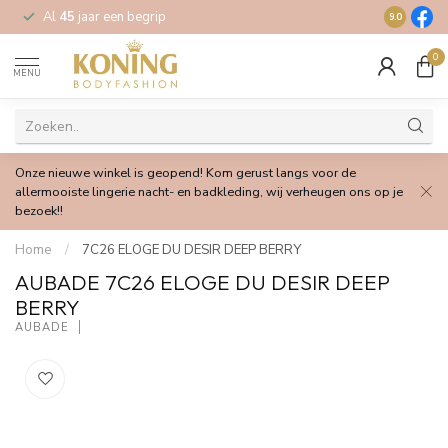
Al
45
jaar een begrip
Gratis
verz
9.0
0
MENU
Onze nieuwe winkel is geopend! Kom gerust langs voor de
allermooiste lingerie nacht- en badkleding, wij verheugen ons op je
bezoek!!
Home
/
7C26 ELOGE DU DESIR DEEP BERRY
AUBADE 7C26 ELOGE DU DESIR DEEP
BERRY
AUBADE