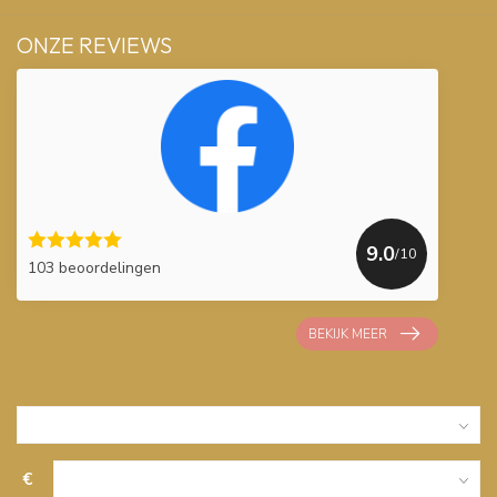
ONZE REVIEWS
9.0
/10
103 beoordelingen
BEKIJK MEER
€