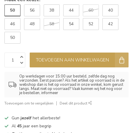
50
56
38
44
60
40
46
48
58
54
52
42
50
TOEVOEGEN AAN WINKELWAGEN
Op werkdagen voor 15:00 uur besteld, zelfde dag nog
verzonden. Eerst passen? Als het artikel op voorraad is in de
webshop dan is het op voorraad in onze winkel, kom gerust
langs. Maat niet op voorraad? Vaak kunnen wij het nog voor
je bestellen, informeer
Toevoegen om te vergelijken
Deel dit product
Gun
jezelf
het allerbeste!
Al
45
jaar een begrip