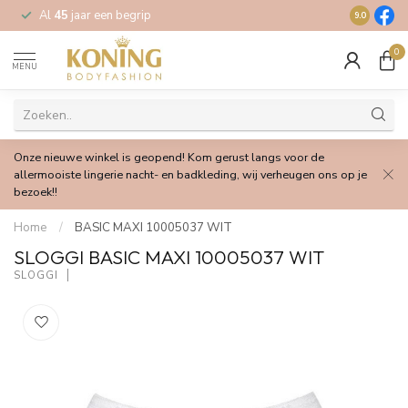
Al
45
jaar een begrip
Gratis
verz
9.0
0
MENU
Onze nieuwe winkel is geopend! Kom gerust langs voor de
allermooiste lingerie nacht- en badkleding, wij verheugen ons op je
bezoek!!
Home
/
BASIC MAXI 10005037 WIT
SLOGGI BASIC MAXI 10005037 WIT
SLOGGI