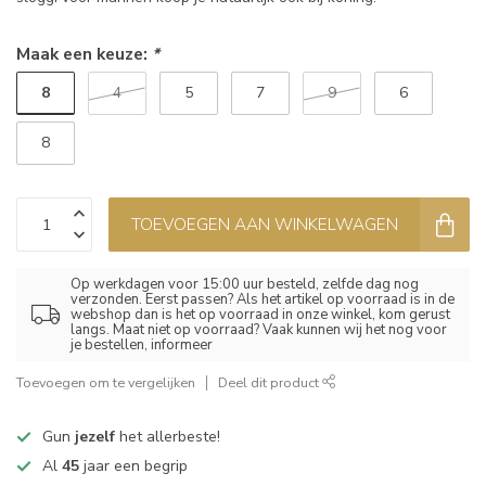
Maak een keuze:
*
8
4
5
7
9
6
8
TOEVOEGEN AAN WINKELWAGEN
Op werkdagen voor 15:00 uur besteld, zelfde dag nog
verzonden. Eerst passen? Als het artikel op voorraad is in de
webshop dan is het op voorraad in onze winkel, kom gerust
langs. Maat niet op voorraad? Vaak kunnen wij het nog voor
je bestellen, informeer
Toevoegen om te vergelijken
Deel dit product
Gun
jezelf
het allerbeste!
Al
45
jaar een begrip