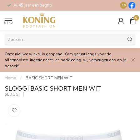
Al
45
jaar een begrip
Gratis
verz
9.0
0
MENU
Onze nieuwe winkel is geopend! Kom gerust langs voor de
allermooiste lingerie nacht- en badkleding, wij verheugen ons op je
bezoek!!
Home
/
BASIC SHORT MEN WIT
SLOGGI BASIC SHORT MEN WIT
SLOGGI