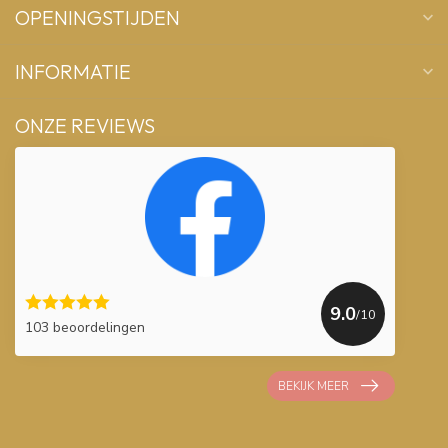
OPENINGSTIJDEN
INFORMATIE
ONZE REVIEWS
9.0
/10
103 beoordelingen
BEKIJK MEER