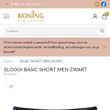
Al
45
jaar een begrip
Gratis
verz
9.0
0
MENU
Onze nieuwe winkel is geopend! Kom gerust langs voor de
allermooiste lingerie nacht- en badkleding, wij verheugen ons op je
bezoek!!
Home
/
BASIC SHORT MEN ZWART
SLOGGI BASIC SHORT MEN ZWART
SLOGGI