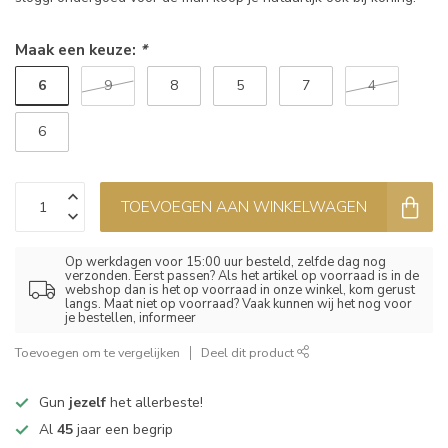
Maak een keuze:
*
6
9
8
5
7
4
6
TOEVOEGEN AAN WINKELWAGEN
Op werkdagen voor 15:00 uur besteld, zelfde dag nog
verzonden. Eerst passen? Als het artikel op voorraad is in de
webshop dan is het op voorraad in onze winkel, kom gerust
langs. Maat niet op voorraad? Vaak kunnen wij het nog voor
je bestellen, informeer
Toevoegen om te vergelijken
Deel dit product
Gun
jezelf
het allerbeste!
Al
45
jaar een begrip