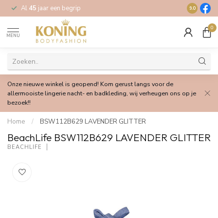
Al
45
jaar een begrip
Gratis
verz
9.0
0
MENU
Onze nieuwe winkel is geopend! Kom gerust langs voor de
allermooiste lingerie nacht- en badkleding, wij verheugen ons op je
bezoek!!
Home
/
BSW112B629 LAVENDER GLITTER
BeachLife BSW112B629 LAVENDER GLITTER
BEACHLIFE