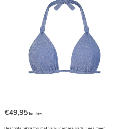
€49,95
Incl. btw
Beachlife bikini top met verwijderbare pads.
Lees meer
.