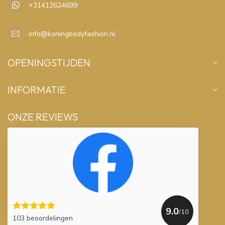
+31412624699
info@koningbodyfashion.nl
OPENINGSTIJDEN
INFORMATIE
ONZE REVIEWS
9.0
/10
103 beoordelingen