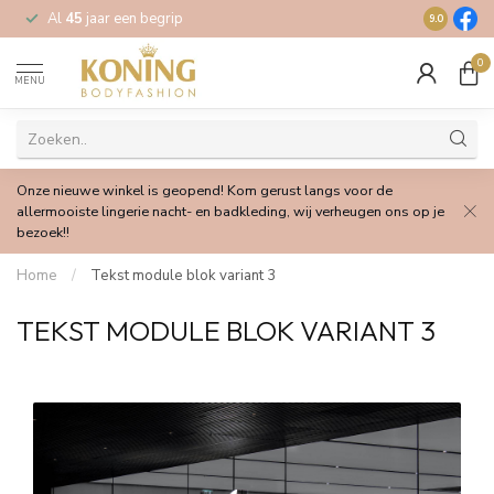
Al
45
jaar een begrip
Gratis
verz
9.0
0
MENU
Onze nieuwe winkel is geopend! Kom gerust langs voor de
allermooiste lingerie nacht- en badkleding, wij verheugen ons op je
bezoek!!
Home
/
Tekst module blok variant 3
TEKST MODULE BLOK VARIANT 3