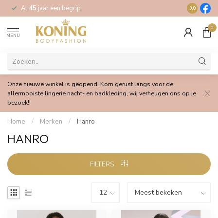
Al
45
jaar een begrip
Gratis
verz
9.0
0
MENU
Onze nieuwe winkel is geopend! Kom gerust langs voor de
allermooiste lingerie nacht- en badkleding, wij verheugen ons op je
bezoek!!
Home
/
Merken
/
Hanro
HANRO
FILTERS