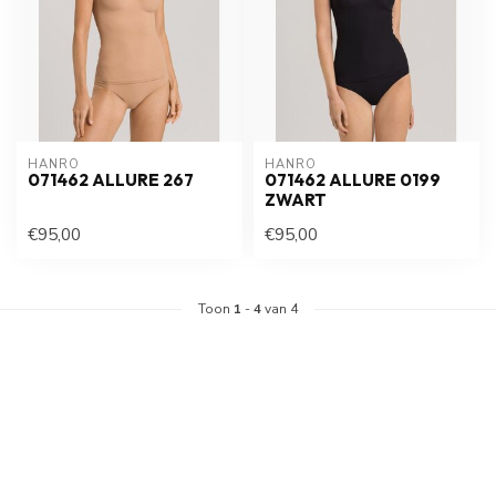
HANRO
HANRO
071462 ALLURE 267
071462 ALLURE 0199
ZWART
€95,00
€95,00
Toon
1
-
4
van 4