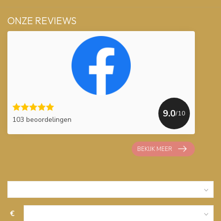
ONZE REVIEWS
9.0
/10
103 beoordelingen
BEKIJK MEER
€