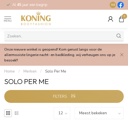
Al
45
jaar een begrip
Gratis
verz
9.0
0
MENU
Onze nieuwe winkel is geopend! Kom gerust langs voor de
allermooiste lingerie nacht- en badkleding, wij verheugen ons op je
bezoek!!
Home
/
Merken
/
Solo Per Me
SOLO PER ME
FILTERS