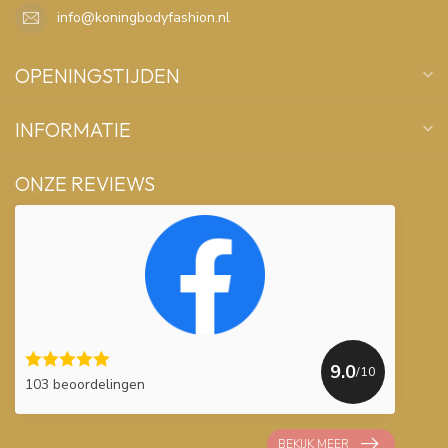
info@koningbodyfashion.nl
OPENINGSTIJDEN
INFORMATIE
ONZE REVIEWS
9.0
/10
103 beoordelingen
BEKIJK MEER