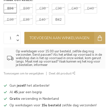
B36
B38
C38
C36
C40
D40
D38
E38
E40
B42
TOEVOEGEN AAN WINKELWAGEN
Op werkdagen voor 15:00 uur besteld, zelfde dag nog
verzonden. Eerst passen? Als het artikel op voorraad is in de
webshop dan is het op voorraad in onze winkel, kom gerust
langs. Maat niet op voorraad? Vaak kunnen wij het nog voor
je bestellen, informeer
Toevoegen om te vergelijken
Deel dit product
Gun
jezelf
het allerbeste!
Al
45
jaar een begrip
Gratis
verzending in Nederland
Op werkdagen voor
15u besteld
zelfde dag verzonden!