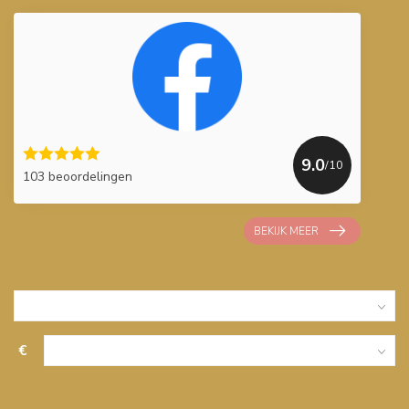
9.0
/10
103 beoordelingen
BEKIJK MEER
€