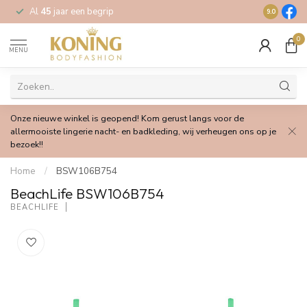
Al
45
jaar een begrip
Gratis
verz
9.0
0
MENU
Onze nieuwe winkel is geopend! Kom gerust langs voor de
allermooiste lingerie nacht- en badkleding, wij verheugen ons op je
bezoek!!
Home
/
BSW106B754
BeachLife BSW106B754
BEACHLIFE