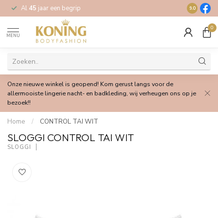
Al
45
jaar een begrip
Gratis
verz
9.0
0
MENU
Onze nieuwe winkel is geopend! Kom gerust langs voor de
allermooiste lingerie nacht- en badkleding, wij verheugen ons op je
bezoek!!
Home
/
CONTROL TAI WIT
SLOGGI CONTROL TAI WIT
SLOGGI