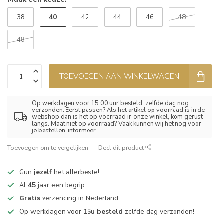
40
38
42
44
46
48
48
TOEVOEGEN AAN WINKELWAGEN
Op werkdagen voor 15:00 uur besteld, zelfde dag nog
verzonden. Eerst passen? Als het artikel op voorraad is in de
webshop dan is het op voorraad in onze winkel, kom gerust
langs. Maat niet op voorraad? Vaak kunnen wij het nog voor
je bestellen, informeer
Toevoegen om te vergelijken
Deel dit product
Gun
jezelf
het allerbeste!
Al
45
jaar een begrip
Gratis
verzending in Nederland
Op werkdagen voor
15u besteld
zelfde dag verzonden!