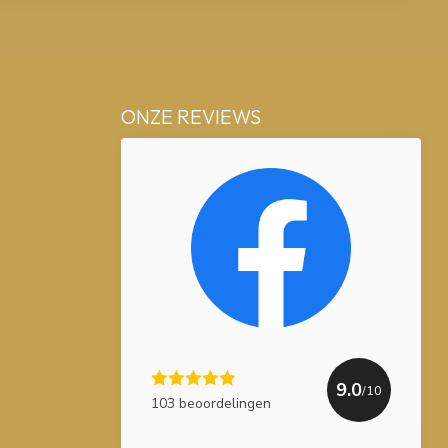
ONZE REVIEWS
9.0
/10
103 beoordelingen