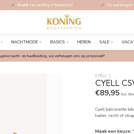
Gratis
verzending in Nederland
Op werkdagen
NACHTMODE
BASICS
HEREN
SALE
VACA
gerie nacht- en badkleding, wij verheugen ons op je bezoek!!
CYELL
CYELL CS
€89,95
Incl. bt
Cyell balconette bik
halter, recht of stra
Maak een keuze: