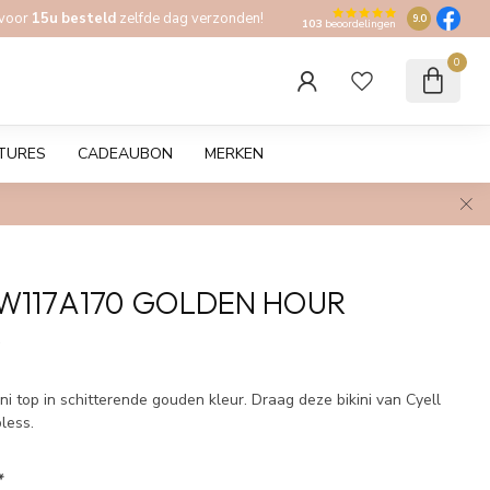
 voor
15u besteld
zelfde dag verzonden!
9.0
103
beoordelingen
0
TURES
CADEAUBON
MERKEN
W117A170 GOLDEN HOUR
w
ini top in schitterende gouden kleur. Draag deze bikini van Cyell
pless.
*