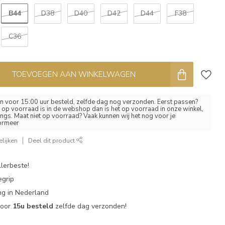
B44
D38
D40
D42
D44
F38
C36
TOEVOEGEN AAN WINKELWAGEN
 voor 15:00 uur besteld, zelfde dag nog verzonden. Eerst passen?
el op voorraad is in de webshop dan is het op voorraad in onze winkel,
ngs. Maat niet op voorraad? Vaak kunnen wij het nog voor je
formeer
lijken
Deel dit product
lerbeste!
egrip
g in Nederland
voor
15u besteld
zelfde dag verzonden!