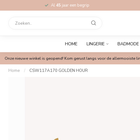
Al
45
jaar een begrip
HOME
LINGERIE
BADMODE
Onze nieuwe winkel is geopend! Kom gerust langs voor de allermooiste lin
Home
/
CSW117A170 GOLDEN HOUR