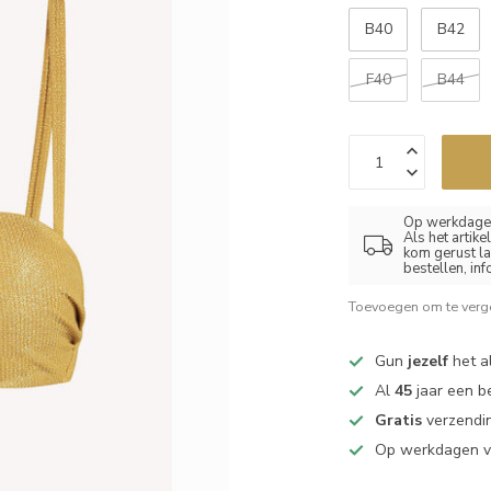
B40
B42
F40
B44
Op werkdagen
Als het artik
kom gerust la
bestellen, in
Toevoegen om te verge
Gun
jezelf
het al
Al
45
jaar een b
Gratis
verzendin
Op werkdagen 