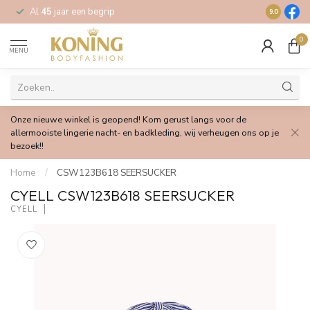
Al
45
jaar een begrip
Gratis
verz
9.0
0
MENU
Onze nieuwe winkel is geopend! Kom gerust langs voor de
allermooiste lingerie nacht- en badkleding, wij verheugen ons op je
bezoek!!
Home
/
CSW123B618 SEERSUCKER
CYELL CSW123B618 SEERSUCKER
CYELL