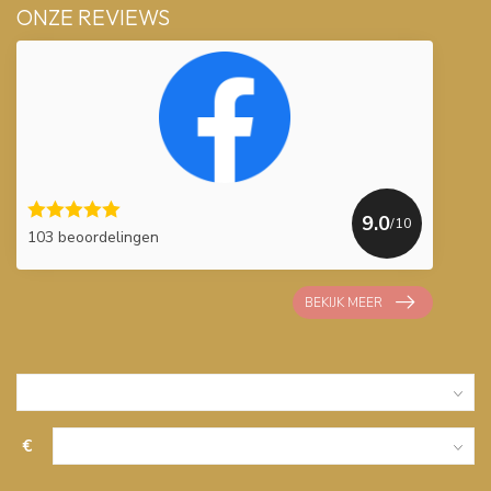
ONZE REVIEWS
9.0
/10
103 beoordelingen
BEKIJK MEER
€