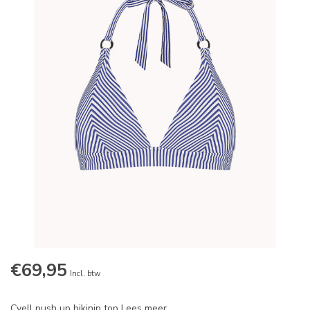
€69,95
Incl. btw
Cyell push up bikinin top
Lees meer
.