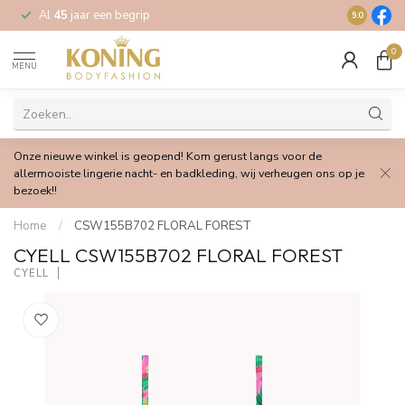
Al
45
jaar een begrip
Gratis
verz
9.0
0
MENU
Onze nieuwe winkel is geopend! Kom gerust langs voor de
allermooiste lingerie nacht- en badkleding, wij verheugen ons op je
bezoek!!
Home
/
CSW155B702 FLORAL FOREST
CYELL CSW155B702 FLORAL FOREST
CYELL