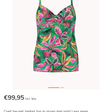
€99,95
Incl. btw
Cyell beugel tankini top in groen met print
Lees meer
.