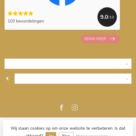
9.0
/10
103 beoordelingen
BEKIJK MEER
€
Wij slaan cookies op om onze website te verbeteren. Is dat
akkoord?
Ja
Nee
Meer over cookies »