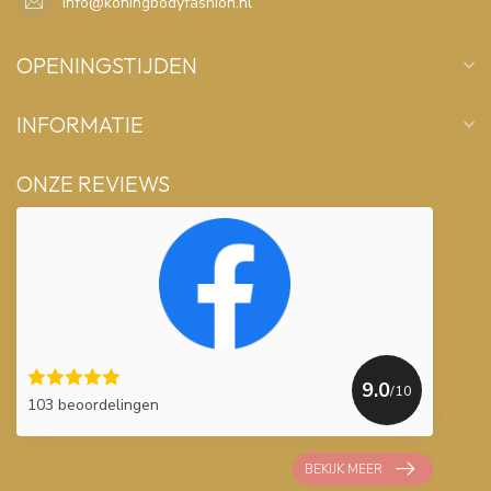
info@koningbodyfashion.nl
OPENINGSTIJDEN
INFORMATIE
ONZE REVIEWS
9.0
/10
103 beoordelingen
BEKIJK MEER