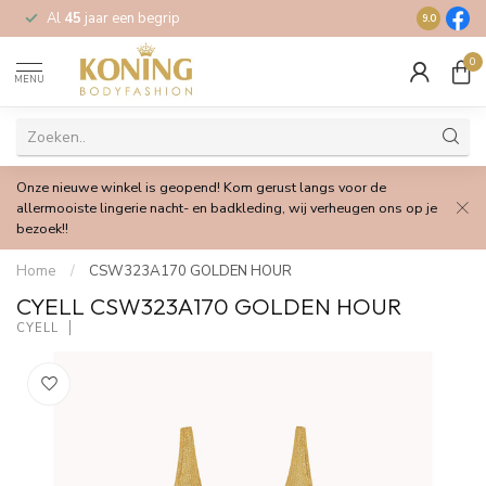
Al
45
jaar een begrip
Gratis
verz
9.0
0
MENU
Onze nieuwe winkel is geopend! Kom gerust langs voor de
allermooiste lingerie nacht- en badkleding, wij verheugen ons op je
bezoek!!
Home
/
CSW323A170 GOLDEN HOUR
CYELL CSW323A170 GOLDEN HOUR
CYELL