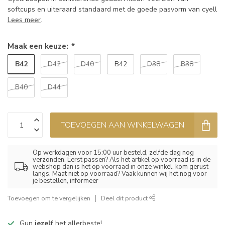
softcups en uiteraard standaard met de goede pasvorm van cyell
Lees meer
.
Maak een keuze:
*
B42
D42
D40
B42
D38
B38
B40
D44
TOEVOEGEN AAN WINKELWAGEN
Op werkdagen voor 15:00 uur besteld, zelfde dag nog
verzonden. Eerst passen? Als het artikel op voorraad is in de
webshop dan is het op voorraad in onze winkel, kom gerust
langs. Maat niet op voorraad? Vaak kunnen wij het nog voor
je bestellen, informeer
Toevoegen om te vergelijken
Deel dit product
Gun
jezelf
het allerbeste!