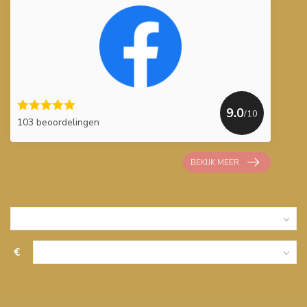
9.0
/10
103 beoordelingen
BEKIJK MEER
€