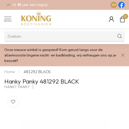
Al
45
jaar een begrip
Gratis
verz
9.0
0
MENU
Onze nieuwe winkel is geopend! Kom gerust langs voor de
allermooiste lingerie nacht- en badkleding, wij verheugen ons op je
bezoek!!
Home
/
481292 BLACK
Hanky Panky 481292 BLACK
HANKY PANKY