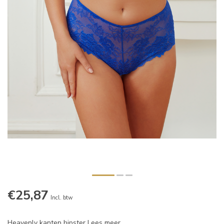
€25,87
Incl. btw
Heavenly kanten hipster
Lees meer
.