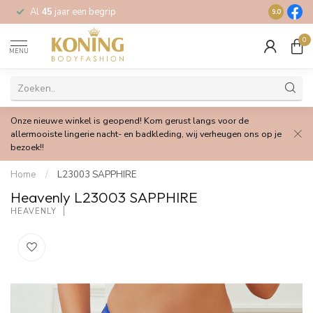
Al
45
jaar een begrip
Gratis
verz
9.0
0
MENU
Onze nieuwe winkel is geopend! Kom gerust langs voor de
allermooiste lingerie nacht- en badkleding, wij verheugen ons op je
bezoek!!
Home
/
L23003 SAPPHIRE
Heavenly L23003 SAPPHIRE
HEAVENLY