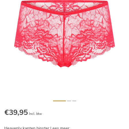
€39,95
Incl. btw
Heavenly kanten hipster
Lees meer
.