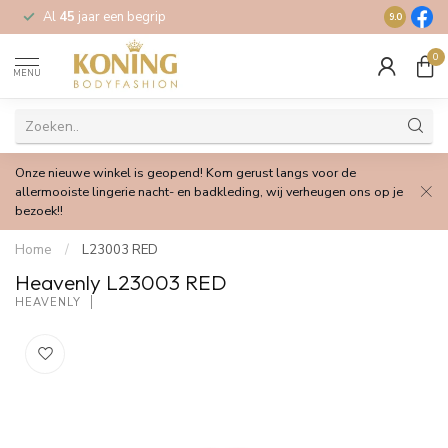
Al
45
jaar een begrip
Gratis
verz
9.0
0
MENU
Onze nieuwe winkel is geopend! Kom gerust langs voor de
allermooiste lingerie nacht- en badkleding, wij verheugen ons op je
bezoek!!
Home
/
L23003 RED
Heavenly L23003 RED
HEAVENLY