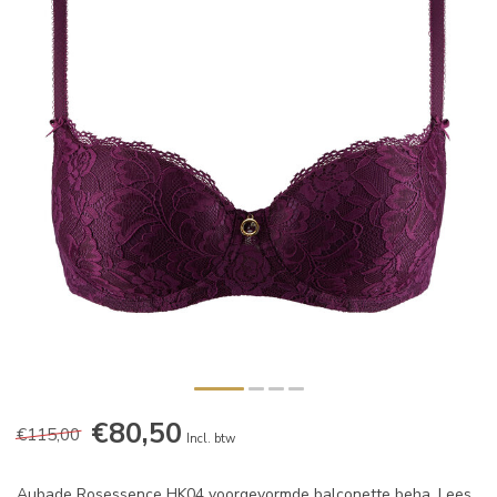
€80,50
€115,00
Incl. btw
Aubade Rosessence HK04 voorgevormde balconette beha.
Lees