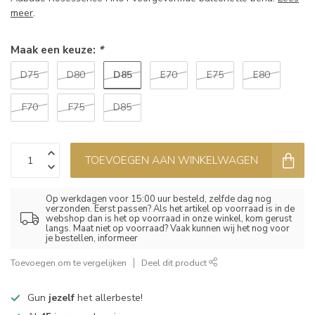
meer
.
Maak een keuze:
*
D85
D75
D80
E70
E75
E80
F70
F75
D85
TOEVOEGEN AAN WINKELWAGEN
Op werkdagen voor 15:00 uur besteld, zelfde dag nog
verzonden. Eerst passen? Als het artikel op voorraad is in de
webshop dan is het op voorraad in onze winkel, kom gerust
langs. Maat niet op voorraad? Vaak kunnen wij het nog voor
je bestellen, informeer
Toevoegen om te vergelijken
Deel dit product
Gun
jezelf
het allerbeste!