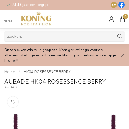
Al
45
jaar een begrip
Gratis
verz
9.0
0
MENU
Onze nieuwe winkel is geopend! Kom gerust langs voor de
allermooiste lingerie nacht- en badkleding, wij verheugen ons op je
bezoek!!
Home
/
HK04 ROSESSENCE BERRY
AUBADE HK04 ROSESSENCE BERRY
AUBADE