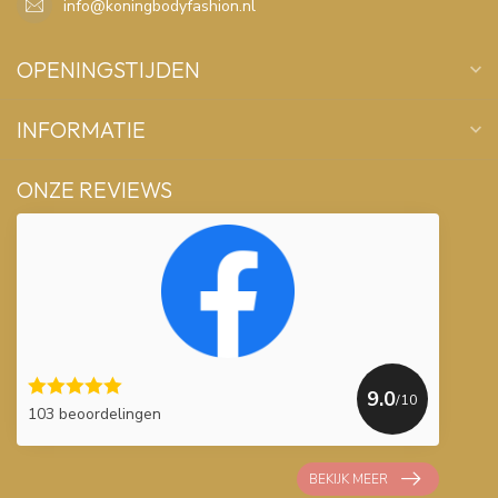
info@koningbodyfashion.nl
OPENINGSTIJDEN
INFORMATIE
ONZE REVIEWS
9.0
/10
103 beoordelingen
BEKIJK MEER