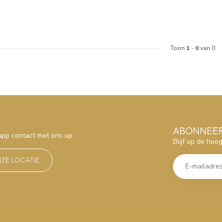
Toon
1
-
0
van 0
ABONNEER
sapp contact met ons op
Blijf op de hoo
NZE LOCATIE