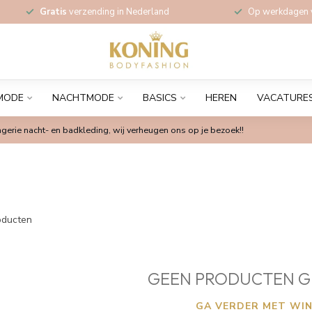
Gratis
verzending in Nederland
Op werkdagen
MODE
NACHTMODE
BASICS
HEREN
VACATURE
gerie nacht- en badkleding, wij verheugen ons op je bezoek!!
ducten
GEEN PRODUCTEN G
GA VERDER MET WIN