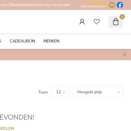
 voor
15u besteld
zelfde dag verzonden!
9.0
103
beoordelingen
0
S
CADEAUBON
MERKEN
Toon:
EVONDEN!
KELEN