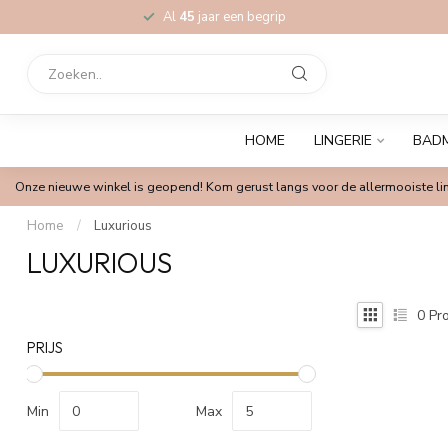
Al
45
jaar een begrip
HOME
LINGERIE
BAD
Onze nieuwe winkel is geopend! Kom gerust langs voor de allermooiste lin
Home
/
Luxurious
LUXURIOUS
0
Pro
PRIJS
Min
Max