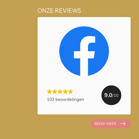
ONZE REVIEWS
9.0
/10
103 beoordelingen
BEKIJK MEER