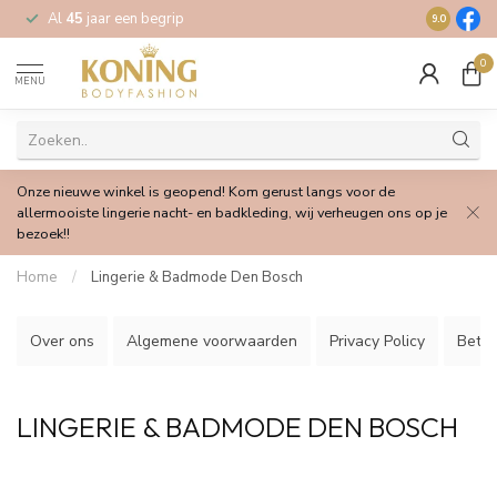
Al
45
jaar een begrip
Gratis
verz
9.0
0
MENU
Onze nieuwe winkel is geopend! Kom gerust langs voor de
allermooiste lingerie nacht- en badkleding, wij verheugen ons op je
bezoek!!
Home
/
Lingerie & Badmode Den Bosch
Over ons
Algemene voorwaarden
Privacy Policy
Beta
LINGERIE & BADMODE DEN BOSCH