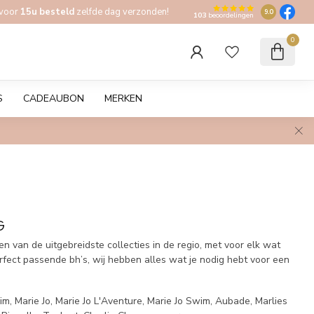
 voor
15u besteld
zelfde dag verzonden!
9.0
103
beoordelingen
0
S
CADEAUBON
MERKEN
G
n van de uitgebreidste collecties in de regio, met voor elk wat
rfect passende bh’s, wij hebben alles wat je nodig hebt voor een
 Marie Jo, Marie Jo L'Aventure, Marie Jo Swim, Aubade, Marlies