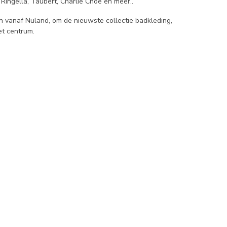
Ringella, Taubert, Charlie Choe en meer..
n vanaf Nuland, om de nieuwste collectie badkleding,
et centrum.