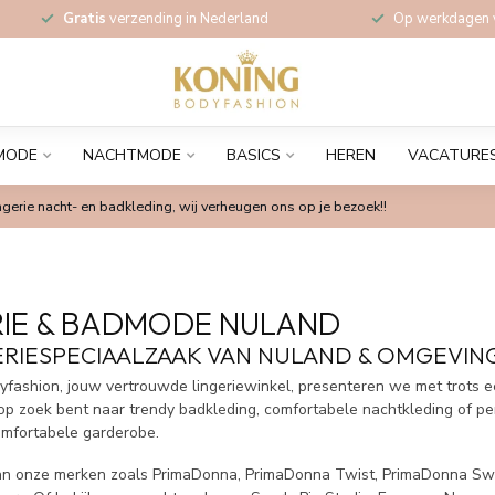
Gratis
verzending in Nederland
Op werkdagen
MODE
NACHTMODE
BASICS
HEREN
VACATURE
gerie nacht- en badkleding, wij verheugen ons op je bezoek!!
RIE & BADMODE NULAND
ERIESPECIAALZAAK VAN NULAND & OMGEVIN
yfashion, jouw vertrouwde lingeriewinkel, presenteren we met trots ee
 op zoek bent naar trendy badkleding, comfortabele nachtkleding of pe
comfortabele garderobe.
van onze merken zoals PrimaDonna, PrimaDonna Twist, PrimaDonna Swim,