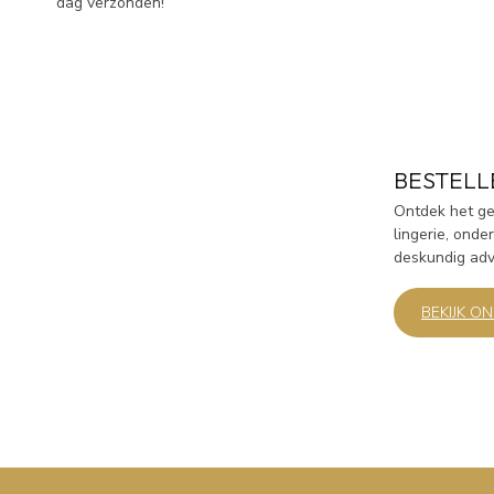
dag verzonden!
BESTELL
Ontdek het gem
lingerie, ond
deskundig advi
BEKIJK O