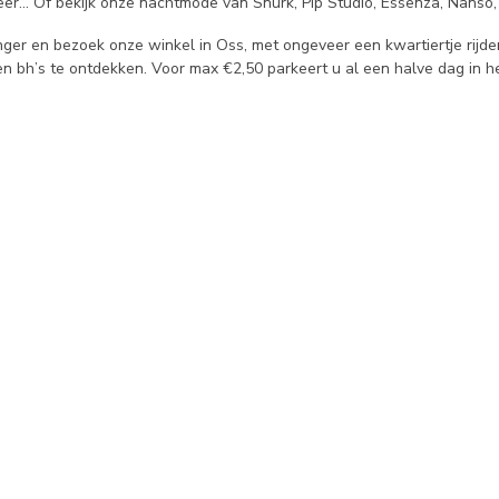
r... Of bekijk onze nachtmode van Snurk, Pip Studio, Essenza, Nanso, 
nger en bezoek onze winkel in Oss, met ongeveer een kwartiertje rijde
en bh’s te ontdekken. Voor max €2,50 parkeert u al een halve dag in h