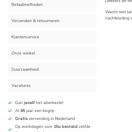
Dekkers en mee
Betaalmethoden
Wacht niet la
nachtkleding 
Verzenden & retourneren
Klantenservice
Onze winkel
Duurzaamheid
Vacatures
Gun
jezelf
het allerbeste!
Al
45
jaar een begrip
Gratis
verzending in Nederland
Op werkdagen voor
15u besteld
zelfde