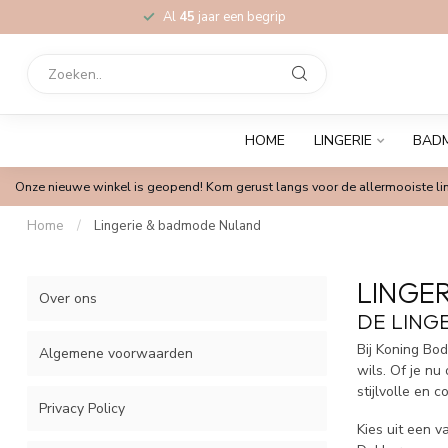
Al
45
jaar een begrip
HOME
LINGERIE
BAD
Onze nieuwe winkel is geopend! Kom gerust langs voor de allermooiste lin
Home
/
Lingerie & badmode Nuland
LINGE
Over ons
DE LING
Bij Koning Bod
Algemene voorwaarden
wils. Of je nu
stijlvolle en 
Privacy Policy
Kies uit een 